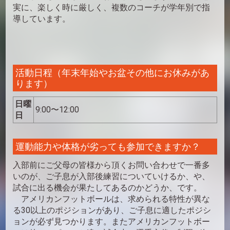
実に、楽しく時に厳しく、複数のコーチが学年別で指
導しています。
活動日程（年末年始やお盆その他にお休みがあ
ります）
日曜
9:00〜12:00
日
運動能力や体格が劣っても参加できますか？
入部前にご父母の皆様から頂くお問い合わせで一番多
いのが、ご子息が入部後練習についていけるか、や、
試合に出る機会が果たしてあるのかどうか、です。
アメリカンフットボールは、求められる特性が異な
る30以上のポジションがあり、ご子息に適したポジシ
ョンが必ず見つかります。またアメリカンフットボー