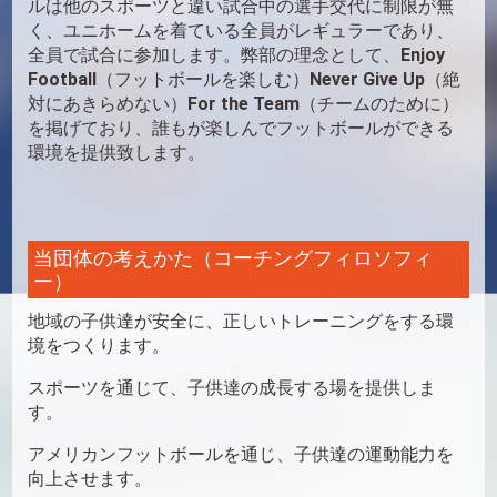
ルは他のスポーツと違い試合中の選手交代に制限が無
く、ユニホームを着ている全員がレギュラーであり、
全員で試合に参加します。弊部の理念として、
Enjoy
Football
（フットボールを楽しむ）
Never Give Up
（絶
対にあきらめない）
For the Team
（チームのために）
を掲げており、誰もが楽しんでフットボールができる
環境を提供致します。
当団体の考えかた（コーチングフィロソフィ
ー）
地域の子供達が安全に、正しいトレーニングをする環
境をつくります。
スポーツを通じて、子供達の成長する場を提供しま
す。
アメリカンフットボールを通じ、子供達の運動能力を
向上させます。